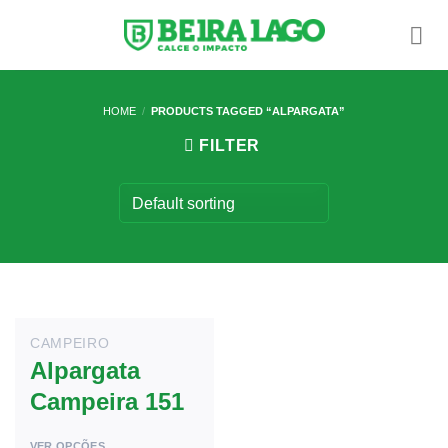
Skip
to
content
HOME
/
PRODUCTS TAGGED “ALPARGATA”
FILTER
CAMPEIRO
Alpargata
Campeira 151
VER OPÇÕES