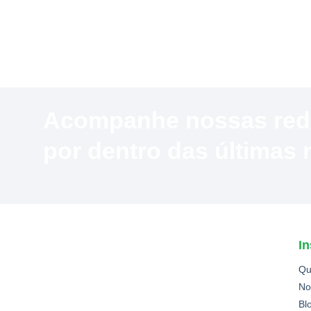
Acompanhe nossas redes
por dentro das últimas
In
Qu
No
Bl