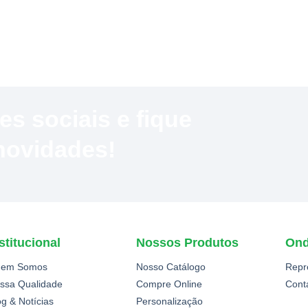
 sociais e fique
 novidades!
stitucional
Nossos Produtos
Ond
em Somos
Nosso Catálogo
Repr
ssa Qualidade
Compre Online
Cont
og & Notícias
Personalização