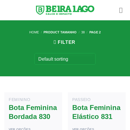
Skip
to
content
HOME
/
PRODUCT TAMANHO
/
38
/
PAGE 2
FILTER
FEMININO
PASSEIO
Bota Feminina
Bota Feminina
Bordada 830
Elástico 831
VER OPÇÕES
VER OPÇÕES