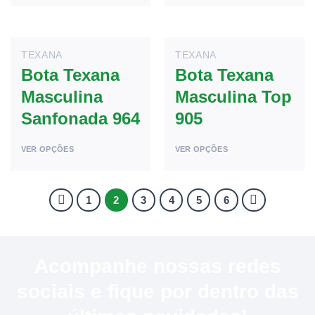
TEXANA
TEXANA
Bota Texana
Bota Texana
Masculina
Masculina Top
Sanfonada 964
905
VER OPÇÕES
VER OPÇÕES
1
2
3
4
5
6
Acompanhe nossas redes
sociais e fique por dentro das