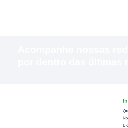
Acompanhe nossas redes
por dentro das últimas
In
Qu
No
Bl