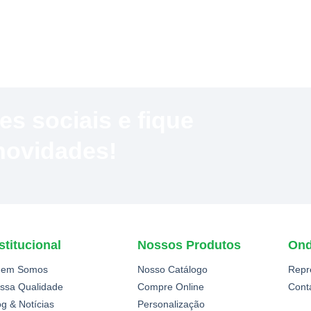
 sociais e fique
 novidades!
stitucional
Nossos Produtos
Ond
em Somos
Nosso Catálogo
Repr
ssa Qualidade
Compre Online
Cont
og & Notícias
Personalização